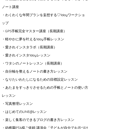
ノート講座
・わくわくな年間プランを妄想する♡1dayワークショ
ップ
・GPS手帳完全マスター講座（長期講座）
・軽やかに夢を叶える1day手帳レッスン
・愛されインスタラボ（長期講座）
・愛されインスタ1dayレッスン
・ワタシのノートレッスン（長期講座）
・自分軸を整えるノートの書き方レッスン
・なりたいわたしになるための目標設定レッスン
・あたまをすっきりさせるための手帳とノートの使い方
レッスン
・写真整理レッスン
・はじめてのLINE@レッスン
・楽しく集客のできるブログの書き方レッスン
・幼稚園PTA様ご依頼 講演会「子どもが自分でお片づけ