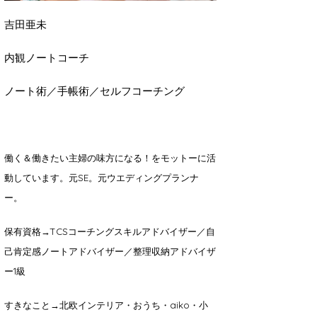
吉田亜未
内観ノートコーチ
ノート術／手帳術／セルフコーチング
働く＆働きたい主婦の味方になる！をモットーに活
動しています。
元SE。元ウエディングプランナ
ー。
保有資格→TCSコーチングスキルアドバイザー／自
己肯定感ノートアドバイザー／整理収納アドバイザ
ー1級
すきなこと→北欧インテリア・おうち・aiko・小