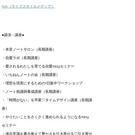
folk（ライフスタイルメディア）
●講演・講座●
・本音ノートサロン（長期講座）
・自愛ラボ（長期講座）
・愛されるわたしを育てる自愛1dayセミナー
・いちねんノートの会（長期講座）
・理想を現実にするための1日集中ワークショップ
・ノート術講師養成講座（長期講座）
・「時間がない」を卒業♡タイムデザイン講座（長期講
座）
・やりたいことをさくさく進められるようになる1day
セミナー
・潜在意識を書き換えて豊かさを引き寄せる♡引き寄せ