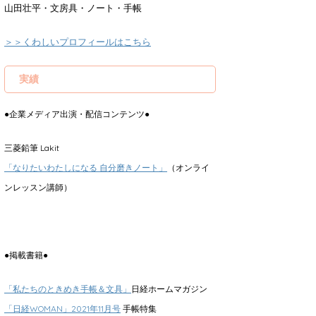
山田壮平・文房具・ノート・手帳
＞＞くわしいプロフィールはこちら
実績
●企業メディア出演・配信コンテンツ●
三菱鉛筆 Lakit
「なりたいわたしになる 自分磨きノート」
（オンライ
ンレッスン講師）
●掲載書籍●
「私たちのときめき手帳＆文具」
日経ホームマガジン
「日経WOMAN」2021年11月号
手帳特集