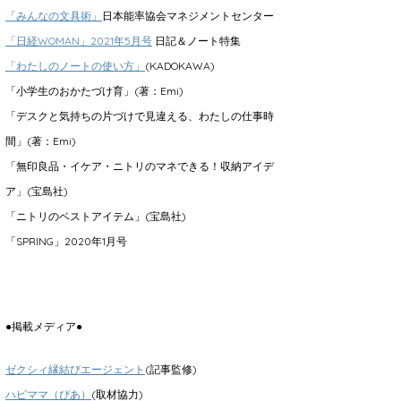
「みんなの文具術」
日本能率協会マネジメントセンター
「日経WOMAN」2021年5月号
日記＆ノート特集
「わたしのノートの使い方」
(KADOKAWA)
「小学生のおかたづけ育」(著：Emi)
「デスクと気持ちの片づけで見違える、わたしの仕事時
間」(著：Emi)
「無印良品・イケア・ニトリのマネできる！収納アイデ
ア」(宝島社)
「ニトリのベストアイテム」(宝島社)
「SPRING」2020年1月号
●掲載メディア●
ゼクシィ縁結びエージェント
(記事監修)
ハピママ（ぴあ）
(取材協力)