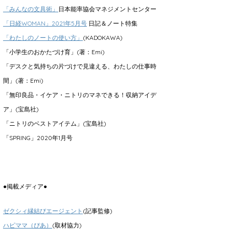
「みんなの文具術」
日本能率協会マネジメントセンター
「日経WOMAN」2021年5月号
日記＆ノート特集
「わたしのノートの使い方」
(KADOKAWA)
「小学生のおかたづけ育」(著：Emi)
「デスクと気持ちの片づけで見違える、わたしの仕事時
間」(著：Emi)
「無印良品・イケア・ニトリのマネできる！収納アイデ
ア」(宝島社)
「ニトリのベストアイテム」(宝島社)
「SPRING」2020年1月号
●掲載メディア●
ゼクシィ縁結びエージェント
(記事監修)
ハピママ（ぴあ）
(取材協力)