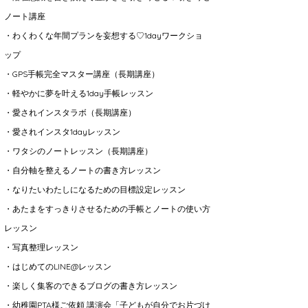
ノート講座
・わくわくな年間プランを妄想する♡1dayワークショ
ップ
・GPS手帳完全マスター講座（長期講座）
・軽やかに夢を叶える1day手帳レッスン
・愛されインスタラボ（長期講座）
・愛されインスタ1dayレッスン
・ワタシのノートレッスン（長期講座）
・自分軸を整えるノートの書き方レッスン
・なりたいわたしになるための目標設定レッスン
・あたまをすっきりさせるための手帳とノートの使い方
レッスン
・写真整理レッスン
・はじめてのLINE@レッスン
・楽しく集客のできるブログの書き方レッスン
・幼稚園PTA様ご依頼 講演会「子どもが自分でお片づけ