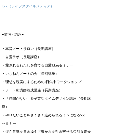
folk（ライフスタイルメディア）
●講演・講座●
・本音ノートサロン（長期講座）
・自愛ラボ（長期講座）
・愛されるわたしを育てる自愛1dayセミナー
・いちねんノートの会（長期講座）
・理想を現実にするための1日集中ワークショップ
・ノート術講師養成講座（長期講座）
・「時間がない」を卒業♡タイムデザイン講座（長期講
座）
・やりたいことをさくさく進められるようになる1day
セミナー
・潜在意識を書き換えて豊かさを引き寄せる♡引き寄せ