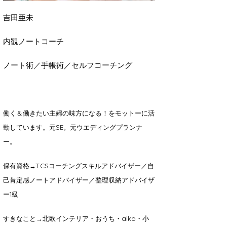
吉田亜未
内観ノートコーチ
ノート術／手帳術／セルフコーチング
働く＆働きたい主婦の味方になる！をモットーに活
動しています。
元SE。元ウエディングプランナ
ー。
保有資格→TCSコーチングスキルアドバイザー／自
己肯定感ノートアドバイザー／整理収納アドバイザ
ー1級
すきなこと→北欧インテリア・おうち・aiko・小