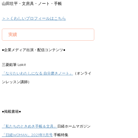
山田壮平・文房具・ノート・手帳
＞＞くわしいプロフィールはこちら
実績
●企業メディア出演・配信コンテンツ●
三菱鉛筆 Lakit
「なりたいわたしになる 自分磨きノート」
（オンライ
ンレッスン講師）
●掲載書籍●
「私たちのときめき手帳＆文具」
日経ホームマガジン
「日経WOMAN」2021年11月号
手帳特集